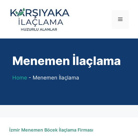
İçeriğe
atla
Menü
Menemen İlaçlama
Home
-
Menemen İlaçlama
İzmir Menemen Böcek İlaçlama Firması