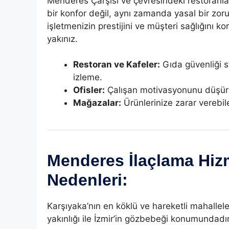
Menderes Çarşısı ve çevresindeki restoranlar
bir konfor değil, aynı zamanda yasal bir zoru
işletmenizin prestijini ve müşteri sağlığını k
yakınız.
Restoran ve Kafeler:
Gıda güvenliği s
izleme.
Ofisler:
Çalışan motivasyonunu düşüre
Mağazalar:
Ürünlerinize zarar verebi
Menderes İlaçlama Hizm
Nedenleri:
Karşıyaka’nın en köklü ve hareketli mahallel
yakınlığı ile İzmir’in gözbebeği konumundadır