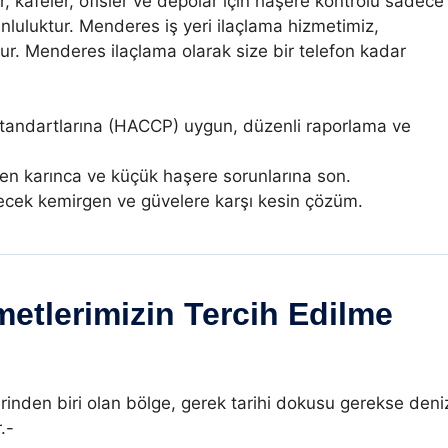
, kafeler, ofisler ve depolar için haşere kontrolü sadece
nluluktur. Menderes iş yeri ilaçlama hizmetimiz,
orur. Menderes ilaçlama olarak size bir telefon kadar
tandartlarına (HACCP) uygun, düzenli raporlama ve
n karınca ve küçük haşere sorunlarına son.
lecek kemirgen ve güvelere karşı kesin çözüm.
etlerimizin Tercih Edilme
erinden biri olan bölge, gerek tarihi dokusu gerekse deni
.-