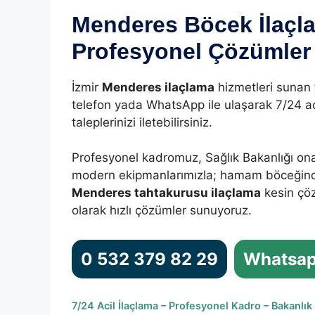
Menderes Böcek İlaçl
Profesyonel Çözümler
İzmir
Menderes ilaçlama
hizmetleri sunan
telefon yada WhatsApp ile ulaşarak 7/24 ac
taleplerinizi iletebilirsiniz.
Profesyonel kadromuz, Sağlık Bakanlığı ona
modern ekipmanlarımızla; hamam böceğind
Menderes tahtakurusu ilaçlama
kesin çöz
olarak hızlı çözümler sunuyoruz.
0 532 379 82 29
Whatsap
7/24 Acil İlaçlama – Profesyonel Kadro – Bakanlık