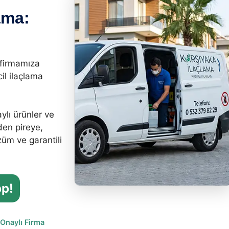
ama:
 firmamıza
il ilaçlama
ylı ürünler ve
en pireye,
üm ve garantili
p!
 Onaylı Firma