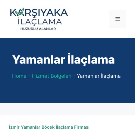
İçeriğe
atla
Menü
Yamanlar İlaçlama
Home
-
Hizmet Bölgeleri
-
Yamanlar İlaçlama
İzmir Yamanlar Böcek İlaçlama Firması