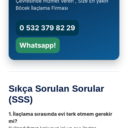
Çevresinde Hizmet veren , Size En yakın
Böcek İlaçlama Firması
0 532 379 82 29
Whatsapp!
Sıkça Sorulan Sorular
(SSS)
1. İlaçlama sırasında evi terk etmem gerekir
mi?