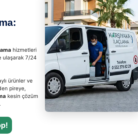
ama:
lama
hizmetleri
e ulaşarak 7/24
ylı ürünler ve
en pireye,
ama
kesin çözüm
.
p!