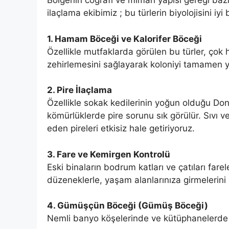
Bölgenin coğrafi ve mimari yapısı gereği ba
ilaçlama ekibimiz ; bu türlerin biyolojisini iyi
1. Hamam Böceği ve Kalorifer Böceği
Özellikle mutfaklarda görülen bu türler, çok hı
zehirlemesini sağlayarak koloniyi tamamen y
2. Pire İlaçlama
Özellikle sokak kedilerinin yoğun olduğu Do
kömürlüklerde pire sorunu sık görülür. Sıvı v
eden pireleri etkisiz hale getiriyoruz.
3. Fare ve Kemirgen Kontrolü
Eski binaların bodrum katları ve çatıları farel
düzeneklerle, yaşam alanlarınıza girmelerini 
4. Gümüşçün Böceği (Gümüş Böceği)
Nemli banyo köşelerinde ve kütüphanelerde g