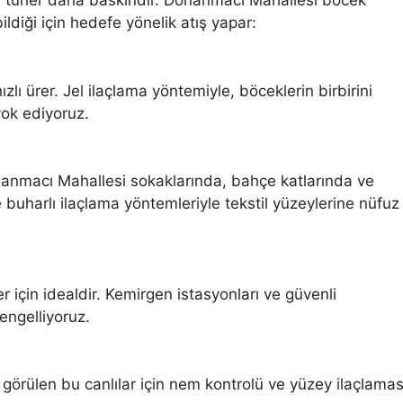
zı türler daha baskındır. Donanmacı Mahallesi böcek
 bildiği için hedefe yönelik atış yapar:
zlı ürer. Jel ilaçlama yöntemiyle, böceklerin birbirini
ok ediyoruz.
nanmacı Mahallesi sokaklarında, bahçe katlarında ve
e buharlı ilaçlama yöntemleriyle tekstil yüzeylerine nüfuz
er için idealdir. Kemirgen istasyonları ve güvenli
engelliyoruz.
örülen bu canlılar için nem kontrolü ve yüzey ilaçlamas