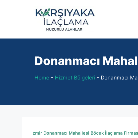
İçeriğe
atla
Donanmacı Mahall
Home
-
Hizmet Bölgeleri
-
Donanmacı Maha
İzmir Donanmacı Mahallesi Böcek İlaçlama Firmas