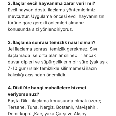
2. İlaçlar evcil hayvanıma zarar verir mi?
Evcil hayvan dostu ilaçlama yöntemlerimiz
mevcuttur. Uygulama öncesi evcil hayvanınızın
türüne göre gerekli önlemleri almanız
konusunda sizi yönlendiriyoruz.
3. İlaçlama sonrası temizlik nasıl olmalı?
Jel ilaçlama sonrası temizlik gerekmez. Sıvı
ilaçlamada ise orta alanlar silinebilir ancak
duvar dipleri ve süpürgeliklerin bir süre (yaklaşık
7-10 gün) ıslak temizlikle silinmemesi ilacın
kalıcılığı açısından önemlidir.
4. Dikili’de hangi mahallelere hizmet
veriyorsunuz?
Başta Dikili ilaçlama konusunda olmak üzere;
Tersane, Tuna, Nergiz, Bostanlı, Mavişehir ,
Demirköprü ,Karşıyaka Çarşı ve Aksoy